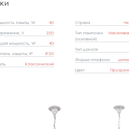
ики
щность лампы, W
40
Страна
Че
пряжение, V
220
Тип лампочки
Накалива
(основной)
щая мощность, W
40
Тип цоколя
епень защиты, IP
IP20
Форма плафона
цили
иль
Классический
Цвет
Прозрач