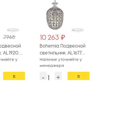
10 263 ₽
8 321 ₽
7968
одвесной
Bohemia Подвесной
Bohemia П
к AL1920
светильник AL1677
светильник
5OL WMN
чняйте у
AL16771/16 WMN
Наличие уточняйте у
AL16781/1
Наличие уто
менеджера
менеджера
В
В
корзину
корзину