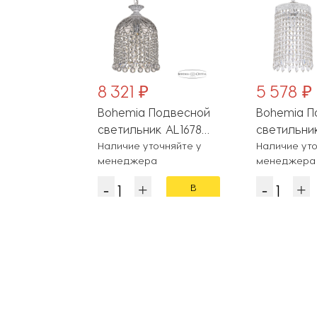
8 321 ₽
5 578 ₽
одвесной
Bohemia Подвесной
Bohemia П
к AL1920
светильник AL1678
светильни
0FL WMN
чняйте у
AL16781/16 WMN Balls
Наличие уточняйте у
AL19201/1
Наличие уто
менеджера
менеджера
Drops
В
В
корзину
корзину
Популярные разделы