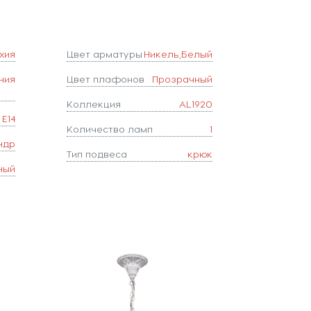
хия
Цвет арматуры
Никель,Белый
ния
Цвет плафонов
Прозрачный
Коллекция
AL1920
E14
Количество ламп
1
ндр
Тип подвеса
крюк
ный