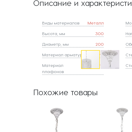
Описание и характерист
Виды материалов
Металл
Мо
Высота, мм
300
На
Диаметр, мм
200
Об
Материал арматуры
Металл
Ст
Материал
Хрусталь
Ст
плафонов
Похожие товары