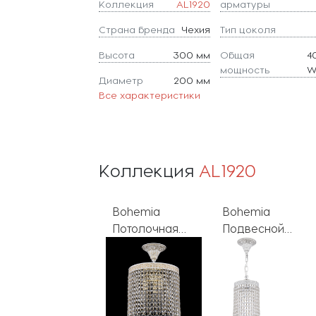
Коллекция
AL1920
арматуры
Страна бренда
Чехия
Тип цоколя
Высота
300 мм
Общая
4
мощность
Диаметр
200 мм
Все характеристики
Коллекция
AL1920
Bohemia
Bohemia
Bohemia
Потолочная
Подвесной
Подвесной
люстра
светильник
светильник
AL1920
AL1920
AL1920
AL19201/25FL
AL19201/15OL
AL19201/15OL
WMG Balls
WMN Drops
WMN Balls