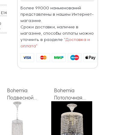
Более 99000 наименований
E14
представлены в нашем Интернет-
магазине.
0
Сроки доставки, наличие в
W
магазине, способы оплаты можно
уточнить в разделе
"Доставка и
оплата"
Bohemia
Bohemia
Bohemia
Потолочная
Подвесной
Потолочная
люстра
светильник
люстра
AL1920
AL1920
AL1920
AL19201/25FL
AL19201/20FL
AL19201/25OL
WMG
WMN R
WMN Drops