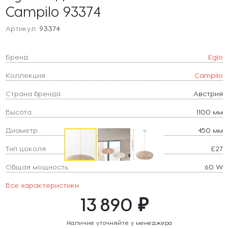
Campilo 93374
Артикул:
93374
Бренд
Eglo
Коллекция
Campilo
Страна бренда
Австрия
Высота
1100 мм
Диаметр
450 мм
Тип цоколя
E27
Общая мощность
60 W
Все характеристики
13 890 ₽
Наличие уточняйте у менеджера