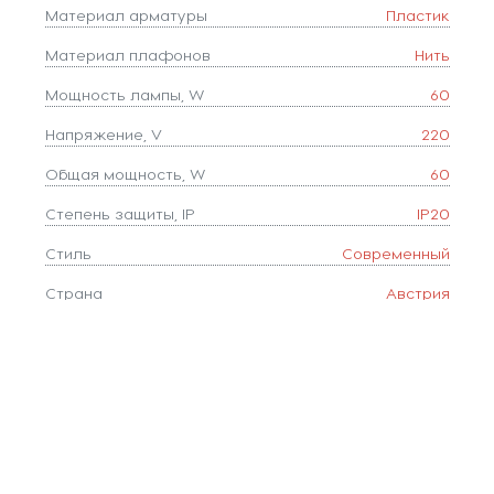
Материал арматуры
Пластик
Материал плафонов
Нить
Мощность лампы, W
60
Напряжение, V
220
Общая мощность, W
60
Степень защиты, IP
IP20
Стиль
Современный
Страна
Австрия
Тип лампочки (основной)
Накаливания
Тип цоколя
E27
Форма плафона
декоративный
Площадь освещения, м2
3
Коллекция
Campilo