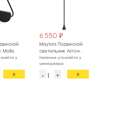
6 550 ₽
6 430 ₽
одвесной
Maytoni Подвесной
Arte Lamp
 Mollis
светильник Arrow
светильни
01B
чняйте у
P064PL-01B-1
Наличие уточняйте у
A3145SP-1B
На складе
менеджера
В
В
корзину
корзину