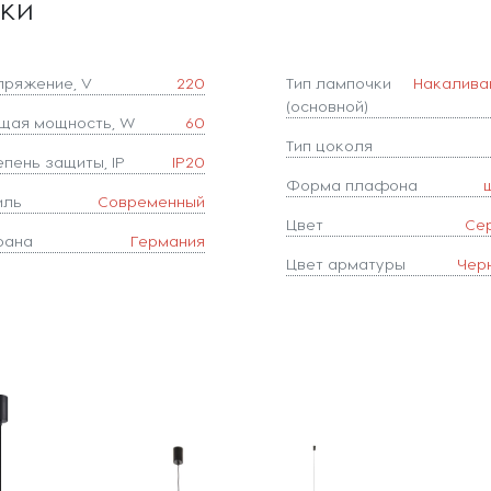
ики
пряжение, V
220
Тип лампочки
Накалива
(основной)
щая мощность, W
60
Тип цоколя
епень защиты, IP
IP20
Форма плафона
иль
Современный
Цвет
Се
рана
Германия
Цвет арматуры
Чер