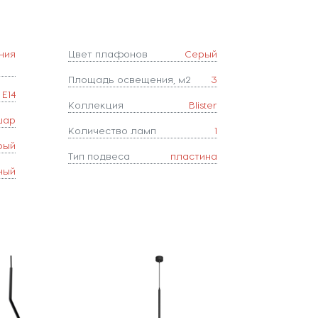
ния
Цвет плафонов
Серый
Площадь освещения, м2
3
E14
Коллекция
Blister
шар
Количество ламп
1
рый
Тип подвеса
пластина
ный