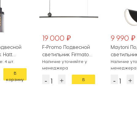
19 000 ₽
9 990 ₽
одвесной
F-Promo Подвесной
Maytoni П
 Hatt
светильник Firmato
светильник
: 4 шт.
4060-2P
Наличие уточняйте у
MOD126PL-
Наличие уто
менеджера
менеджера
В
корзину
В
корзину