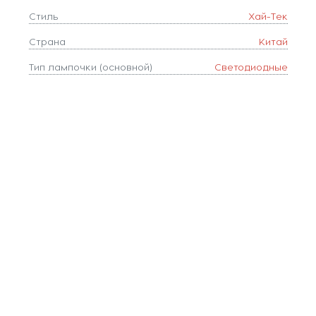
Стиль
Хай-Тек
Страна
Китай
Тип лампочки (основной)
Светодиодные
Тип цоколя
LED
Форма плафона
цилиндр
Цвет
Белый,Черный
Цвет арматуры
Черный
Цветовая температура, K
4000
Цвет плафонов
Белый,Черный
Площадь освещения, м2
20
Коллекция
Кайли
Длина, мм
1200