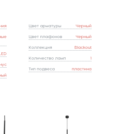
ния
Цвет арматуры
Черный
ные
Цвет плафонов
Черный
Коллекция
Blackout
LED
Количество ламп
1
нус
Тип подвеса
пластина
ный