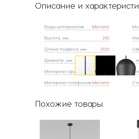
Описание и характерист
Виды материалов
Металл
Мо
Высота, мм
210
На
Длина подвеса, мм
300
Об
Диаметр, мм
58
Све
Материал арматуры
Металл
Ст
Материал плафонов
Металл
Ст
Похожие товары