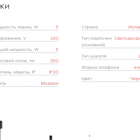
ики
щность лампы, W
5
Страна
Испа
пряжение, V
220
Тип лампочки
Светодиод
(основной)
щая мощность, W
5
Тип цоколя
товой поток, lm
350
Форма плафона
ко
епень защиты, IP
IP20
Цвет
Чер
иль
Модерн