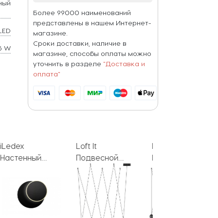
ный
Более 99000 наименований
представлены в нашем Интернет-
LED
магазине.
Сроки доставки, наличие в
5 W
магазине, способы оплаты можно
уточнить в разделе
"Доставка и
оплата"
Loft It
Loft It
Loft It
Подвесной
Подвесной
Подвесной
светильник
светильник
светильник
Blackout
Blackout
Blackout
10357/5
10357/10
10357/1