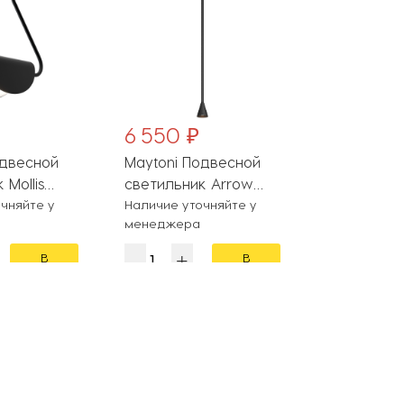
6 550 ₽
6 430 ₽
одвесной
Maytoni Подвесной
Arte Lamp
 Mollis
светильник Arrow
светильни
01B
чняйте у
P064PL-01B-1
Наличие уточняйте у
A3145SP-1B
На складе
менеджера
В
В
корзину
корзину