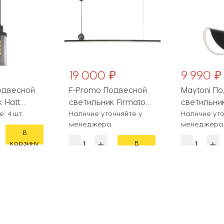
19 000 ₽
9 990 ₽
одвесной
F-Promo Подвесной
Maytoni П
 Hatt
светильник Firmato
светильник
: 4 шт.
4060-2P
Наличие уточняйте у
MOD126PL-
Наличие уто
менеджера
менеджера
В
корзину
В
корзину