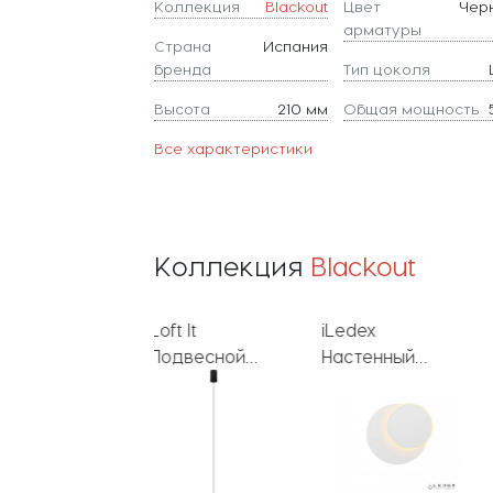
Коллекция
Blackout
Цвет
Чер
арматуры
Страна
Испания
бренда
Тип цоколя
Высота
210 мм
Общая мощность
Все характеристики
Коллекция
Blackout
Loft It
iLedex
iLedex
Подвесной
Настенный
Настенный
светильник
светильник
светильник
Blackout
Blackout
Blackout
10357/1
WLB8272 WH
WLB8272 BK