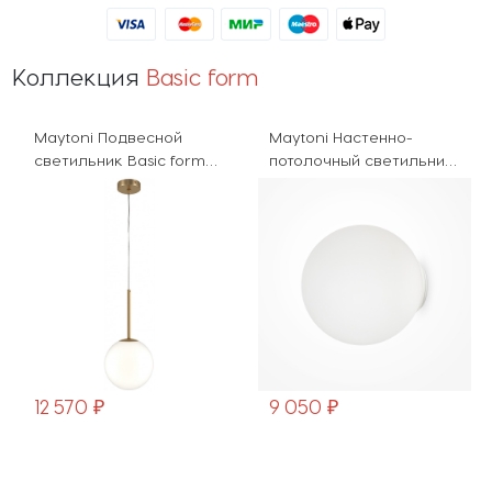
Коллекция
Basic form
Maytoni Подвесной
Maytoni Настенно-
светильник Basic form
потолочный светильник
MOD321PL-01G3
Basic form MOD321WL-
01W2
12 570 ₽
9 050 ₽