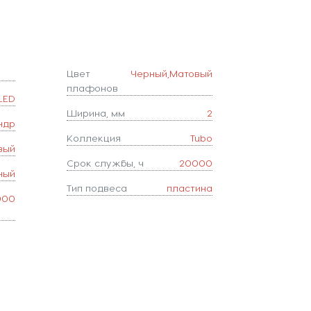
Цвет
Черный,Матовый
плафонов
LED
Ширина, мм
2
ндр
Коллекция
Tubo
вый
Срок службы, ч
20000
ный
Тип подвеса
пластина
000