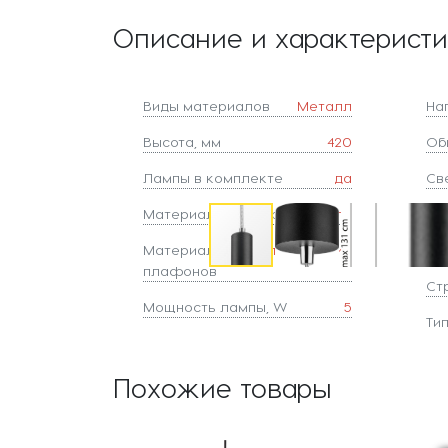
Описание и характерист
Виды материалов
Металл
На
Высота, мм
420
Об
Лампы в комплекте
да
Све
Материал арматуры
Металл
Ст
Материал
Металл,Акрил
Ст
плафонов
Ст
Мощность лампы, W
5
Ти
Похожие товары