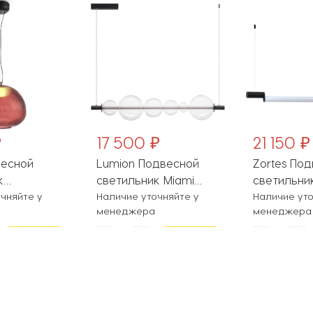
₽
17 500 ₽
21 150 ₽
весной
Lumion Подвесной
Zortes По
к
светильник Miami
светильни
nt
чняйте у
5671/13L
Наличие уточняйте у
ZRS.1888.12
Наличие уто
менеджера
менеджера
11R
В
В
корзину
корзину