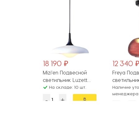
₽
18 190 ₽
12 340 
одвесной
Mizi'en Подвесной
Freya Под
к Gerhard
светильник Luzett
светильни
L12B3K1
: 50 шт.
MZ46175W
На складе: 10 шт.
Enchantme
Наличие уто
менеджера
FR5384PL-L
В
В
корзину
корзину