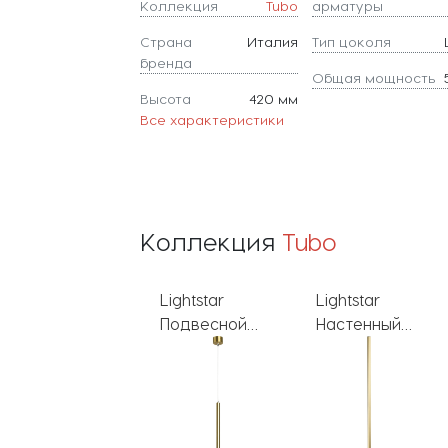
Коллекция
Tubo
арматуры
Страна
Италия
Тип цоколя
бренда
Общая мощность
Высота
420 мм
Все характеристики
Коллекция
Tubo
Lightstar
Lightstar
Lightstar
Подвесной
Настенный
Подвесной
светильник
светильник
светильник
Tubo 747233
Tubo 748833
Tubo 747137