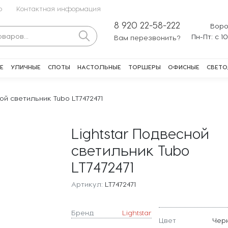
о
Контактная информация
8 920 22-58-222
Воро
Пн-Пт: с 1
Вам перезвонить?
Е
УЛИЧНЫЕ
СПОТЫ
НАСТОЛЬНЫЕ
ТОРШЕРЫ
ОФИСНЫЕ
СВЕТО
ой светильник Tubo LT7472471
Lightstar Подвесной
светильник Tubo
LT7472471
Артикул:
LT7472471
Бренд
Lightstar
Цвет
Чер