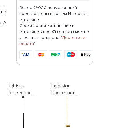
Более 99000 наименований
LED
представлены в нашем Интернет-
магазине.
5 W
Сроки доставки, наличие в
магазине, способы оплаты можно
уточнить в разделе
"Доставка и
оплата"
Lightstar
Lightstar
Lightstar
Настенный
Подвесной
Настенный
светильник
светильник
светильник
Tubo 748633
Tubo 748447
Tubo 748547