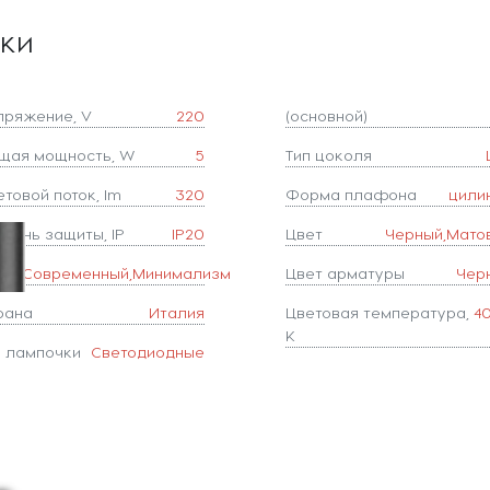
ики
пряжение, V
220
(основной)
щая мощность, W
5
Тип цоколя
товой поток, lm
320
Форма плафона
цили
епень защиты, IP
IP20
Цвет
Черный,Мато
иль
Современный,Минимализм
Цвет арматуры
Чер
рана
Италия
Цветовая температура,
4
K
п лампочки
Светодиодные