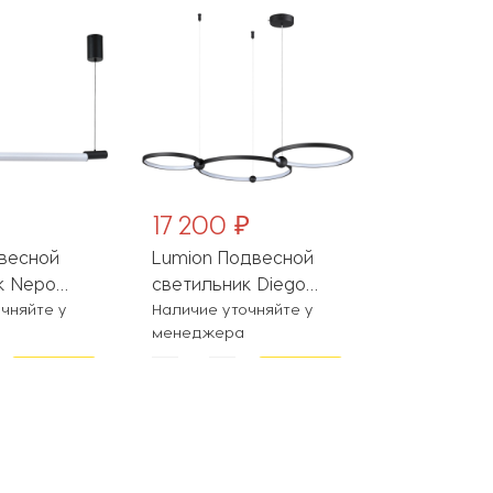
17 200 ₽
8 750 ₽
двесной
Lumion Подвесной
ImperiumLo
к Nepo
светильник Diego
Подвесно
чняйте у
6533/85L
Наличие уточняйте у
светильни
На складе
менеджера
KEMMA01
В
В
корзину
корзину