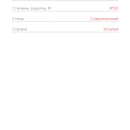
Степень защиты, IP
IP20
Стиль
Современный
Страна
Италия
Тип лампочки (основной)
Светодиодные
Тип цоколя
LED
Форма плафона
цилиндр
Цвет
Черный,Матовый
Цвет арматуры
Черный
Цветовая температура, K
4000
Цвет плафонов
Черный,Матовый
Площадь освещения, м2
5
Коллекция
Tubo