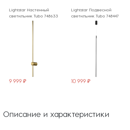
стенный
Lightstar Подвесной
Lightstar Насте
ubo 748633
светильник Tubo 748447
светильник Tubo
10 999 ₽
7 699 ₽
Описание и характеристики